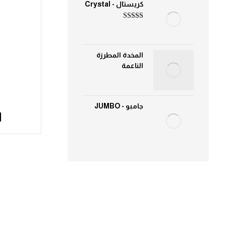
كريستال - Crystal
تم التقييم
5.00
من 5
المخدة المطرزة
الناعمة
جامبو - JUMBO
ا